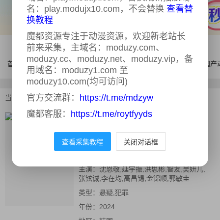
名：play.modujx10.com，不会替换
查看替
换教程
魔都资源专注于动漫资源，欢迎新老站长
前来采集，主域名：moduzy.com、
moduzy.cc、moduzy.net、moduzy.vip，备
首页
电影
连续剧
综艺
体育
AI漫剧
国产
用域名：moduzy1.com 至
moduzy10.com(均可访问)
官方交流群：
https://t.me/mdzyw
当前位置：
首页
>
电影
>
杀手们
魔都客服：
https://t.me/roytfyyds
杀手们
正片
又名：
The Killers,杀手们 더 킬러스
查看采集教程
关闭对话框
导演：
金宗宽,鲁德,张恒准,李明世
主演：
沈恩敬,延宇振,洪思彬,智友,吴妍儿,
张铉诚,李在均,高昌锡,金锦顺,郭敏圭
类型：
悬疑,犯罪
年份：
2024