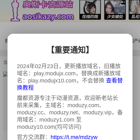
首页
电影
连续剧
综艺
体育
AI漫剧
国产
【重要通知】
当前位置：
首页
>
连续剧
>
师大公园地下社会
2024年02月23日，更新播放域名，旧播放
域名：play.modujx.com，替换成新播放域
师大公园地下社会
全11集
名：play.modujx10.com，不会替换
查看替
换教程
又名：
Underground,师大公园地下社会 師
大公園地下社會
魔都资源专注于动漫资源，欢迎新老站长
导演：
林正忠
前来采集，主域名：moduzy.com、
moduzy.cc、moduzy.net、moduzy.vip，备
主演：
李玉玺,陈零九,吴思贤,姚爱寗,郭书
用域名：moduzy1.com 至
瑶,王可元,庄凯勋,林映彤,陈如山,曾少宗
moduzy10.com(均可访问)
类型：
剧情
官方交流群：
https://t.me/mdzyw
年份：
2025