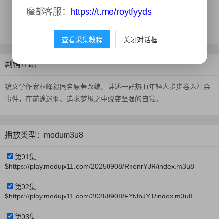
地区：
中国台湾
魔都客服：
https://t.me/roytfyyds
更新时间：
2025-10-12
查看采集教程
关闭对话框
剧情介绍
镜文学作家林峰毅同名原著改编。讲述一群热血年轻人步步卷入社会
事件，在前途迷惘、追求梦想之中蜕变坚强的自我。
播放类型：modum3u8
第01集
$https://play.modujx11.com/20250908/RnenrYJR/index.m3u8
第02集
$https://play.modujx11.com/20250908/FYfJbJYT/index.m3u8
第03集