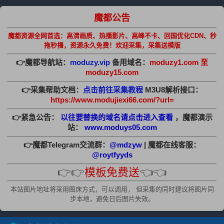
魔都公告
魔都资源全网首选：高清画质、热播影片、高峰不卡、回国优化CDN、秒
拖秒播，资源永久免费！欢迎采集，采集送模版
👉魔都导航站：
moduzy.vip
备用域名：
moduzy1.com 至
moduzy15.com
👉采集帮助文档：
点击前往采集教程
M3U8解析接口：
https://www.modujiexi66.com/?url=
👉紧急公告：
以往要替换的域名请点击进入查看
，魔都演示
站：
www.moduys05.com
👉魔都Telegram交流群：
@mdzyw
| 魔都在线客服：
@roytfyyds
👉👉
模板免费送
👈👈
本站图片地址将采用图床方式，可以调用， 但采集的同时建议将图片同
步本地，避免日后图片失效。