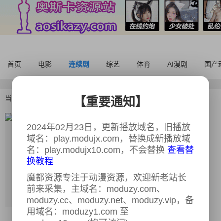
首页
电影
连续剧
综艺
体育
AI漫剧
国产
当前位置：
首页
>
连续剧
>
向流星许愿的我们
【重要通知】
向流星许愿的我们
全12集
2024年02月23日，更新播放域名，旧播放
域名：play.modujx.com，替换成新播放域
又名：
向流星許願的我們
名：play.modujx10.com，不会替换
查看替
导演：
姜瑞智
换教程
主演：
李李仁,邱凯伟,曹兰,吴岳擎,余杰恩,
魔都资源专注于动漫资源，欢迎新老站长
初孟轩,方语昕,钟岳轩,各务孝太,郭大睿
前来采集，主域名：moduzy.com、
类型：
同性,奇幻
moduzy.cc、moduzy.net、moduzy.vip，备
年份：
2026
用域名：moduzy1.com 至