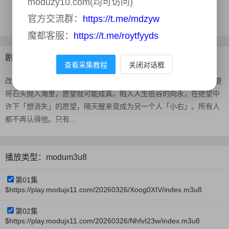
moduzy10.com(均可访问)
地区：
中国台湾
更新时间：
2026-06-04
官方交流群：
https://t.me/mdzyw
魔都客服：
https://t.me/roytfyyds
剧情介绍
查看采集教程
关闭对话框
改编自小说《观看流星的正确方式》。 星浦屿流传着一个传说，只要
将石头抛入海里，愿望就可能成真。陷入人生低谷的向永，在绝望中
许下「想消失」的愿望，隔天醒来竟成为另一个人「小右」。所有人
都不再认得他。只有...
播放类型：modum3u8
第01集
$https://play.modujx11.com/20260326/Xoog0XIV/index.m3u8
第02集
$https://play.modujx11.com/20260326/NhfvI23w/index.m3u8