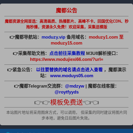
魔都公告
魔都资源全网首选：高清画质、热播影片、高峰不卡、回国优化CDN、秒
拖秒播，资源永久免费！欢迎采集，采集送模版
👉魔都导航站：
moduzy.vip
备用域名：
moduzy1.com 至
moduzy15.com
👉采集帮助文档：
点击前往采集教程
M3U8解析接口：
https://www.modujiexi66.com/?url=
👉紧急公告：
以往要替换的域名请点击进入查看
，魔都演示
站：
www.moduys05.com
👉魔都Telegram交流群：
@mdzyw
| 魔都在线客服：
@roytfyyds
👉👉
模板免费送
👈👈
本站图片地址将采用图床方式，可以调用， 但采集的同时建议将图片同
步本地，避免日后图片失效。