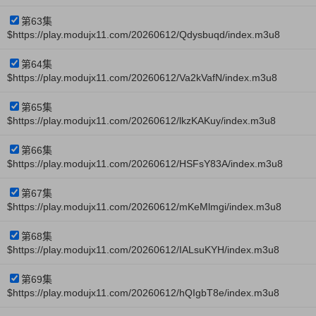
第63集
$https://play.modujx11.com/20260612/Qdysbuqd/index.m3u8
第64集
$https://play.modujx11.com/20260612/Va2kVafN/index.m3u8
第65集
$https://play.modujx11.com/20260612/lkzKAKuy/index.m3u8
第66集
$https://play.modujx11.com/20260612/HSFsY83A/index.m3u8
第67集
$https://play.modujx11.com/20260612/mKeMlmgi/index.m3u8
第68集
$https://play.modujx11.com/20260612/IALsuKYH/index.m3u8
第69集
$https://play.modujx11.com/20260612/hQIgbT8e/index.m3u8