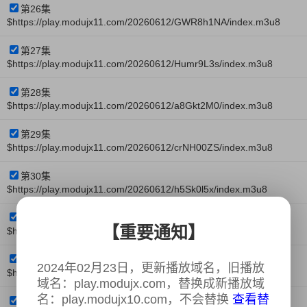
第26集
$https://play.modujx11.com/20260612/GWR8h1NA/index.m3u8
第27集
$https://play.modujx11.com/20260612/Humr9L3s/index.m3u8
第28集
$https://play.modujx11.com/20260612/a8Gkt2M0/index.m3u8
第29集
$https://play.modujx11.com/20260612/crNH00ZS/index.m3u8
第30集
$https://play.modujx11.com/20260612/h5Sk0l5x/index.m3u8
第31集
【重要通知】
$https://play.modujx11.com/20260612/fnq0h9aw/index.m3u8
第32集
2024年02月23日，更新播放域名，旧播放
$https://play.modujx11.com/20260612/lrAAP18i/index.m3u8
域名：play.modujx.com，替换成新播放域
名：play.modujx10.com，不会替换
查看替
第33集