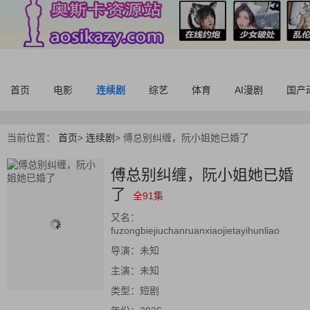
首页
电影
连续剧
综艺
体育
AI漫剧
国产
当前位置：
首页
>
连续剧
>
傅总别纠缠，阮小姐她已婚了
傅总别纠缠，阮小姐她已婚
了
全91集
又名：
fuzongbiejiuchanruanxiaojietayihunliao
导演：
未知
主演：
未知
类型：
短剧