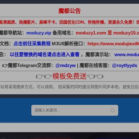
魔都公告
高清画质、热播影片、高峰不卡、回国优化CDN、秒拖秒播，资源永久免费！
魔都导航站：
moduzy.vip
备用域名：
moduzy1.com 至 moduzy15.
助文档：
点击前往采集教程
M3U8解析接口：
https://www.modujiexi6
公告：
以往要替换的域名请点击进入查看
，魔都演示站：
www.modu
👉魔都Telegram交流群：
@mdzyw
| 魔都在线客服：
@roytfyyds
👉👉
模板免费送
👈👈
址将采用图床方式，可以调用， 但采集的同时建议将图片同步本地，避免日后