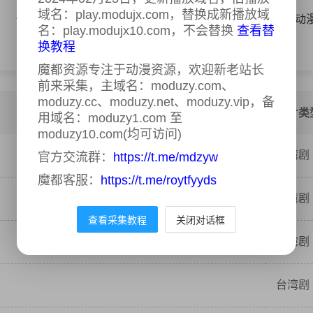
域名：play.modujx.com，替换成新播放域
体育
AI漫剧
国产动漫
日韩动漫
欧美动
名：play.modujx10.com，不会替换
查看替
换教程
魔都资源专注于动漫资源，欢迎新老站长
前来采集，主域名：moduzy.com、
moduzy.cc、moduzy.net、moduzy.vip，备
影片类
用域名：moduzy1.com 至
moduzy10.com(均可访问)
台湾剧
官方交流群：
https://t.me/mdzyw
魔都客服：
https://t.me/roytfyyds
台湾剧
查看采集教程
关闭对话框
台湾剧
台湾剧